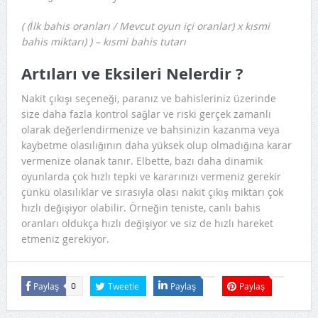
( (İlk bahis oranları / Mevcut oyun içi oranlar) x kısmi
bahis miktarı) ) – kısmi bahis tutarı
Artıları ve Eksileri Nelerdir ?
Nakit çıkışı seçeneği, paranız ve bahisleriniz üzerinde
size daha fazla kontrol sağlar ve riski gerçek zamanlı
olarak değerlendirmenize ve bahsinizin kazanma veya
kaybetme olasılığının daha yüksek olup olmadığına karar
vermenize olanak tanır. Elbette, bazı daha dinamik
oyunlarda çok hızlı tepki ve kararınızı vermeniz gerekir
çünkü olasılıklar ve sırasıyla olası nakit çıkış miktarı çok
hızlı değişiyor olabilir. Örneğin teniste, canlı bahis
oranları oldukça hızlı değişiyor ve siz de hızlı hareket
etmeniz gerekiyor.
Paylaş
Tweetle
Paylaş
Paylaş
0