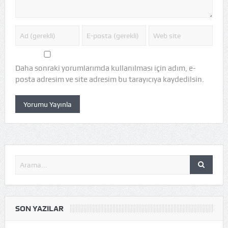
Daha sonraki yorumlarımda kullanılması için adım, e-
posta adresim ve site adresim bu tarayıcıya kaydedilsin.
SON YAZILAR