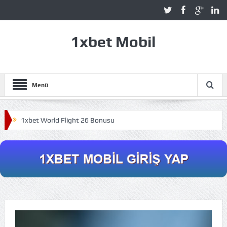
1xbet Mobil
Menü
1xbet World Flight 26 Bonusu
1xbet MLB Beyzbol Bahisleri ve Bonusları
Canlı Bahis Oranları Nasıl Okunur? Marj, Değişim Hızı ve
Yanılgılar
Kazandıracak 3 Kartlı Poker Stratejileri
1xbet 2026 Kış Olimpiyatları Bonusu: Dev Çekiliş ve Ödüller