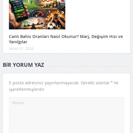
Canlı Bahis Oranları Nasıl Okunur? Marj, Değişim Hızı ve
Yanılgılar
Nisan 21, 2026
BIR YORUM YAZ
*
E-posta adresiniz yayınlanmayacak.
Gerekli alanlar
ile
işaretlenmişlerdir