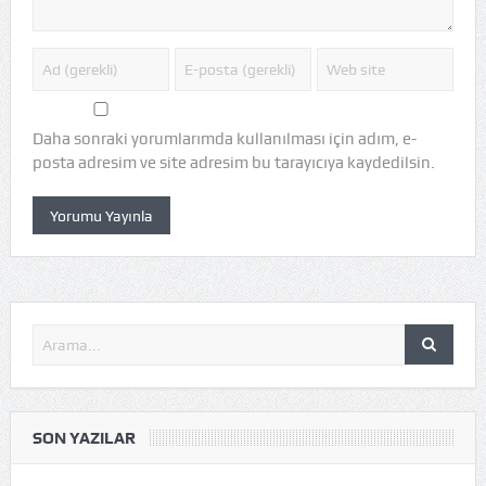
Daha sonraki yorumlarımda kullanılması için adım, e-
posta adresim ve site adresim bu tarayıcıya kaydedilsin.
SON YAZILAR