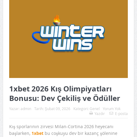
1xbet Casino Bölümü incelemesi
1xbet Tenis Bahisleri
1xBet Mobil Uygulaması Nasıl İndirilir?
1xBet Kayıt Rehberi: Hesap Açma ve Hoş Geldin Bonusu
Aktifleştirme Adımları
1xbet Sitesinde Casino Oyunları
1xbet 2026 Kış Olimpiyatları
Bonusu: Dev Çekiliş ve Ödüller
Yazar:
admin
Tarih:
Şubat 09, 2026
Kategori:
Genel
Yorum Yok
Yazdır
E-posta
Kış sporlarının zirvesi Milan-Cortina 2026 heyecanı
başlarken,
1xbet
bu coşkuyu dev bir kazanç şölenine