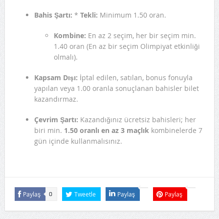
Bahis Şartı:
*
Tekli:
Minimum 1.50 oran.
Kombine:
En az 2 seçim, her bir seçim min.
1.40 oran (En az bir seçim Olimpiyat etkinliği
olmalı).
Kapsam Dışı:
İptal edilen, satılan, bonus fonuyla
yapılan veya 1.00 oranla sonuçlanan bahisler bilet
kazandırmaz.
Çevrim Şartı:
Kazandığınız ücretsiz bahisleri; her
biri min.
1.50 oranlı en az 3 maçlık
kombinelerde 7
gün içinde kullanmalısınız.
Paylaş
Tweetle
Paylaş
Paylaş
0