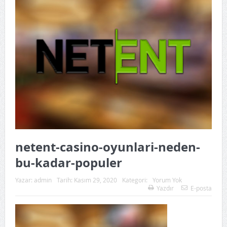
1xbet Casino Bölümü incelemesi
1xbet Tenis Bahisleri
1xBet Mobil Uygulaması Nasıl İndirilir?
1xBet Kayıt Rehberi: Hesap Açma ve Hoş Geldin Bonusu
Aktifleştirme Adımları
1xbet Sitesinde Casino Oyunları
netent-casino-oyunlari-neden-
bu-kadar-populer
Yazar:
admin
Tarih:
Kasım 29, 2020
Kategori:
Yorum Yok
Yazdır
E-posta