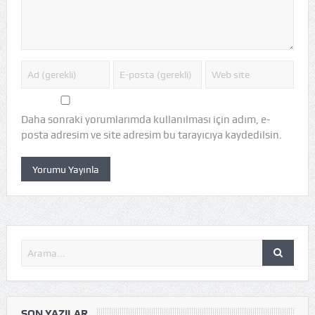
Daha sonraki yorumlarımda kullanılması için adım, e-
posta adresim ve site adresim bu tarayıcıya kaydedilsin.
SON YAZILAR