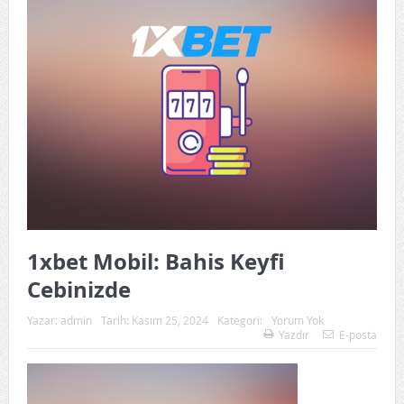
1xbet Casino Bölümü incelemesi
1xbet Tenis Bahisleri
1xBet Mobil Uygulaması Nasıl İndirilir?
1xBet Kayıt Rehberi: Hesap Açma ve Hoş Geldin Bonusu
Aktifleştirme Adımları
1xbet Sitesinde Casino Oyunları
1xbet Mobil: Bahis Keyfi
Cebinizde
Yazar:
admin
Tarih:
Kasım 25, 2024
Kategori:
Yorum Yok
Yazdır
E-posta