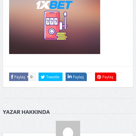
Paylaş
Tweetle
Paylaş
Paylaş
0
YAZAR HAKKINDA