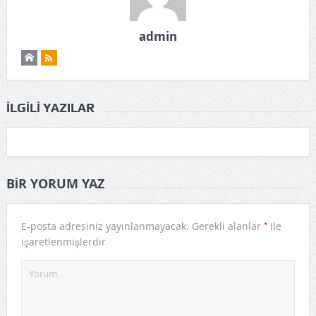
admin
İLGILI YAZILAR
BIR YORUM YAZ
*
E-posta adresiniz yayınlanmayacak.
Gerekli alanlar
ile
işaretlenmişlerdir