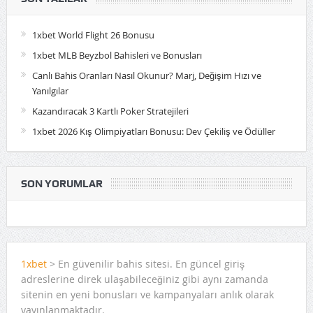
1xbet World Flight 26 Bonusu
1xbet MLB Beyzbol Bahisleri ve Bonusları
Canlı Bahis Oranları Nasıl Okunur? Marj, Değişim Hızı ve
Yanılgılar
Kazandıracak 3 Kartlı Poker Stratejileri
1xbet 2026 Kış Olimpiyatları Bonusu: Dev Çekiliş ve Ödüller
SON YORUMLAR
1xbet
> En güvenilir bahis sitesi. En güncel giriş
adreslerine direk ulaşabileceğiniz gibi aynı zamanda
sitenin en yeni bonusları ve kampanyaları anlık olarak
yayınlanmaktadır.