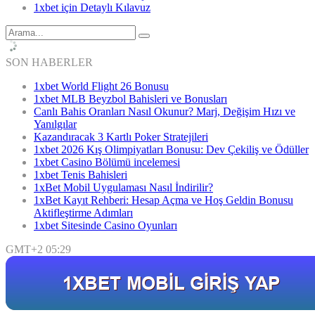
1xbet için Detaylı Kılavuz
SON HABERLER
1xbet World Flight 26 Bonusu
1xbet MLB Beyzbol Bahisleri ve Bonusları
Canlı Bahis Oranları Nasıl Okunur? Marj, Değişim Hızı ve
Yanılgılar
Kazandıracak 3 Kartlı Poker Stratejileri
1xbet 2026 Kış Olimpiyatları Bonusu: Dev Çekiliş ve Ödüller
1xbet Casino Bölümü incelemesi
1xbet Tenis Bahisleri
1xBet Mobil Uygulaması Nasıl İndirilir?
1xBet Kayıt Rehberi: Hesap Açma ve Hoş Geldin Bonusu
Aktifleştirme Adımları
1xbet Sitesinde Casino Oyunları
GMT+2 05:29