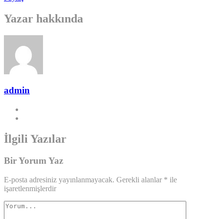
Yazar hakkında
admin
İlgili Yazılar
Bir Yorum Yaz
E-posta adresiniz yayınlanmayacak.
Gerekli alanlar
*
ile
işaretlenmişlerdir