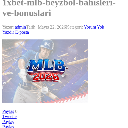
1xbet-mlb-beyzbol-bahisleri-
ve-bonuslari
Yazar:
admin
Tarih:
Mayıs 22, 2026
Kategori:
Yorum Yok
Yazdır
E-posta
Paylaş
0
Tweetle
Paylaş
Paylaş